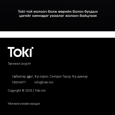
Түгээмэл асуулт
Сүхбаатар дүүрэг, 8-р хороо, Сэнтрал Тауэр, 8-р давхар
18004477
info@toki.mn
Copyright © 2025 | Toki.mn
Үйлчилгээний нөхцөл