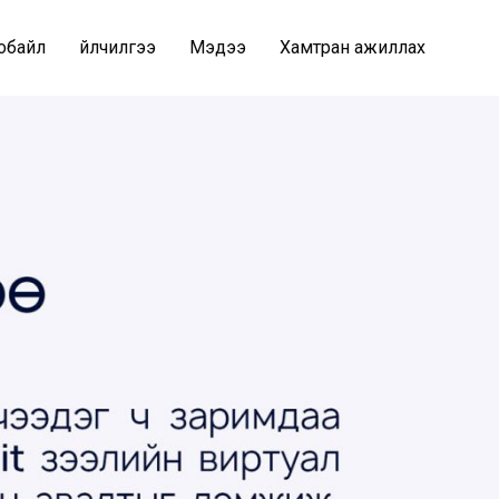
обайл
Үйлчилгээ
Мэдээ
Хамтран ажиллах