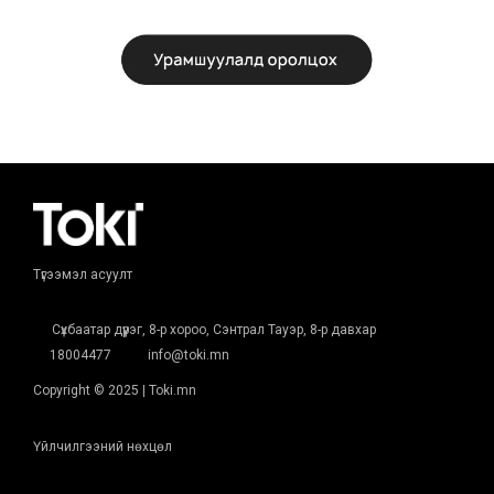
Түгээмэл асуулт
Сүхбаатар дүүрэг, 8-р хороо, Сэнтрал Тауэр, 8-р давхар
18004477
info@toki.mn
Copyright © 2025 | Toki.mn
Үйлчилгээний нөхцөл